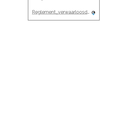
Reglement_verwaarloosde_woningen_en_ge