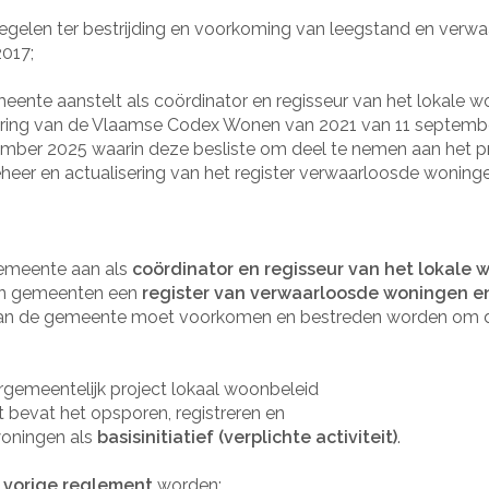
gelen ter bestrijding en voorkoming van leegstand en verwaa
017;
nte aanstelt als coördinator en regisseur van het lokale w
oering van de Vlaamse Codex Wonen van 2021 van 11 septemb
mber 2025 waarin deze besliste om deel te nemen aan het p
heer en actualisering van het register verwaarloosde woning
emeente aan als
coördinator en regisseur van het lokale 
en gemeenten een
register van verwaarloosde woningen 
an de gemeente moet voorkomen en bestreden worden om de
gemeentelijk project lokaal woonbeleid
t bevat het opsporen, registreren en
oningen als
basisinitiatief (verplichte activiteit)
.
 vorige reglement
worden: