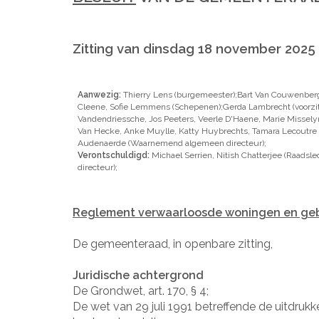
Zitting van dinsdag 18 november 2025
Aanwezig:
Thierry Lens (burgemeester);Bart Van Couwenber
Cleene, Sofie Lemmens (Schepenen);Gerda Lambrecht (voorzit
Vandendriessche, Jos Peeters, Veerle D'Haene, Marie Misselyn
Van Hecke, Anke Muylle, Katty Huybrechts, Tamara Lecoutre
Audenaerde (Waarnemend algemeen directeur);
Verontschuldigd:
Michael Serrien, Nitish Chatterjee (Raads
directeur);
Reglement verwaarloosde woningen en ge
De gemeenteraad, in openbare zitting,
Juridische achtergrond
De Grondwet, art. 170, § 4;
De wet van 29 juli 1991 betreffende de uitdrukk