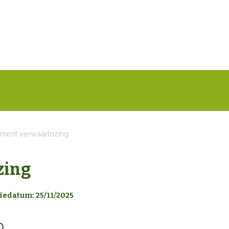
ment verwaarlozing
zing
iedatum: 25/11/2025
D