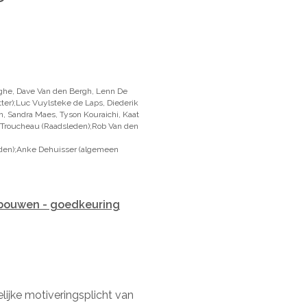
ghe, Dave Van den Bergh, Lenn De
ter);Luc Vuylsteke de Laps, Diederik
, Sandra Maes, Tyson Kouraichi, Kaat
 Troucheau (Raadsleden);Rob Van den
leden);Anke Dehuisser (algemeen
bouwen - goedkeuring
elijke motiveringsplicht van