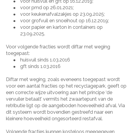
voor huisvuil en gft op 16.12.2019;
●
voor pmd op 26.01.2021;
●
voor keukenafvalzakjes op 23.09.2025;
●
voor grofvuil en snoeihout op 16.12.2019;
●
voor papier en karton in containers op
●
23.09.2025.
Voor volgende fracties wordt diftar met weging
toegepast:
huisvuil sinds 1.03.2016
●
gft sinds 1.03.2016
●
Diftar met weging, zoals eveneens toegepast wordt
voor een aantal fracties op het recyclagepark, geeft op
een correcte wijze uitvoering aan het principe ‘de
vervuiler betaalt’ vermits het zwaartepunt van de
retributie ligt op de aangeboden hoeveelheid afval. Via
dit systeem wordt bovendien gestreefd naar een
kleinere hoeveelheid ongesorteerd restafval.
Volgende fracties kunnen kosteloos meegegeven