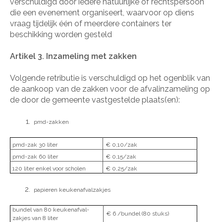
verschuldigd door iedere natuurlijke of rechtspersoon
die een evenement organiseert, waarvoor op diens
vraag tijdelijk één of meerdere containers ter
beschikking worden gesteld
Artikel 3. Inzameling met zakken
Volgende retributie is verschuldigd op het ogenblik van
de aankoop van de zakken voor de afvalinzameling op
de door de gemeente vastgestelde plaats(en):
pmd-zakken
pmd-zak 30 liter
€ 0,10/zak
pmd-zak 60 liter
€ 0,15/zak
120 liter enkel voor scholen
€ 0,25/zak
papieren keukenafvalzakjes
bundel van 80 keukenafval-
€ 6 /bundel (80 stuks)
zakjes van 8 liter