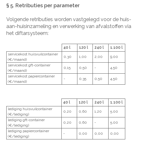
§ 5. Retributies per parameter
Volgende retributies worden vastgelegd voor de huis-
aan-huisinzameling en verwerking van afvalstoffen via
het diftarsysteem:
40 l
120 l
240 l
1.100 l
servicekost huisvuilcontainer
0,30
1,00
2,00
9,00
(€/maand)
servicekost gft-container
0,15
0,50
-
4,50
(€/maand)
servicekost papiercontainer
-
0,35
0,50
4,50
(€/maand)
40 l
120 l
240 l
1.100 l
lediging huisvuilcontainer
0,20
0,60
1,20
5,00
(€/lediging)
lediging gft-container
0,20
0,60
-
5,00
(€/lediging)
lediging papiercontainer
-
0,00
0,00
0,00
(€/lediging)