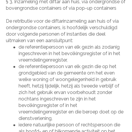
§ 3. Inzameling met diftar aan huis, via ondergrondse of
bovengrondse containers of via pop-up containers
De retributie voor de diftarinzameling aan huis of via
ondergrondse containers, is hoofdelijk verschuldigd
door volgende personen of instanties die deel
uitmaken van een aansluitpunt:
de referentiepersoon van elk gezin als zodanig
●
ingeschreven in het bevolkingsregister of in het
vreemdelingenregister,
de referentiepersoon van elk gezin die op het
●
grondgebied van de gemeente om het even
welke woning of woongelegenheid in gebruik
heeft, hetzij tijdelijk, hetzij als tweede verblijf of
zich het gebruik ervan voorbehoudt zonder
nochtans ingeschreven te zijn in het
bevolkingsregister of in het
vreemdelingenregister en die beroep doet op de
dienstverlening,
iedere natuurlijke persoon of rechtspersoon die
●
als hoofd- en of bijkomende activiteit op het