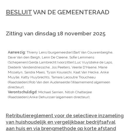
BESLUIT
VAN DE GEMEENTERAAD
Zitting van dinsdag 18 november 2025
Aanwezig:
Thierry Lens (burgemeester);Bart Van Couwenberghe,
Dave Van den Bergh, Lenn De Cleene, Sofie Lemmens
(Schepenen);Gerda Lambrecht (voorzitter);Luc Vuylsteke de Laps,
Diederik Vandendriessche, Jos Peeters, Veerle D'Haene, Marie
Misselyn, Sandra Maes, Tyson Kouraichi, Kaat Van Hecke, Anke
Muylle, Katty Huybrechts, Tamara Lecoutre Troucheau
(Raadsleden);Rob Van den Audenaerde (Waarnemend algemeen
directeur);
Verontschuldigd:
Michael Serrien, Nitish Chatterjee
(Raadsleden);Anke Dehuisser (algemeen directeur);
Retributiereglement voor de selectieve inzameling
van huishoudelijk en vergelijkbaar bedrijfsafval
aan huis en via brengmethode op korte afstand