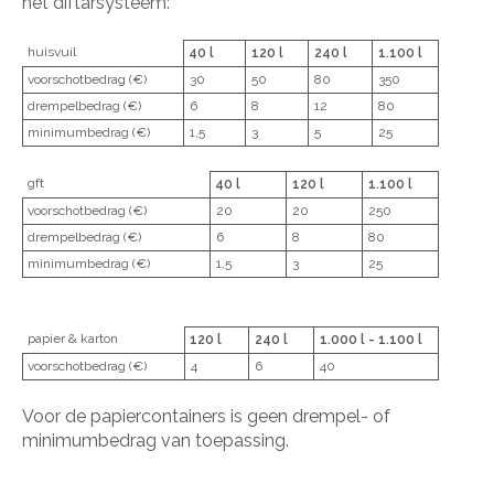
het diftarsysteem:
huisvuil
40 l
120 l
240 l
1.100 l
voorschotbedrag (€)
30
50
80
350
drempelbedrag (€)
6
8
12
80
minimumbedrag (€)
1,5
3
5
25
gft
40 l
120 l
1.100 l
voorschotbedrag (€)
20
20
250
drempelbedrag (€)
6
8
80
minimumbedrag (€)
1,5
3
25
papier & karton
120 l
240 l
1.000 l - 1.100 l
voorschotbedrag (€)
4
6
40
Voor de papiercontainers is geen drempel- of
minimumbedrag van toepassing.