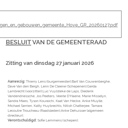
ingen_en_gebouwen_gemeente_Hove_GR_20260127.pdf
BESLUIT
VAN DE GEMEENTERAAD
Zitting van dinsdag 27 januari 2026
Aanwezig:
Thierry Lens (burgemeester);Bart Van Couwenberghe,
Dave Van den Bergh, Lenn De Cleene (Schepenen);Gerda
Lambrecht (voorzitter);Luc Vuylsteke de Laps, Diederik
Vandendriessche, Jos Peeters, Veerle D'Haene, Marie Misselyn,
Sandra Maes, Tyson Kouraichi, Kaat Van Hecke, Anke Muylle,
Michael Serrien, Katty Huybrechts, Nitish Chatterjee, Tamara
Lecoutre Troucheau (Raadsleden);Anke Dehuisser (algemeen
directeur);
Verontschuldigd:
Sofie Lemmens (schepen);