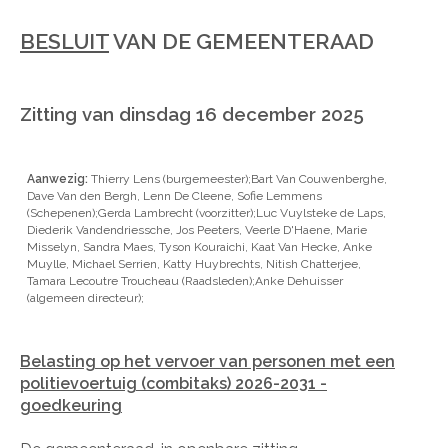
BESLUIT
VAN DE GEMEENTERAAD
Zitting van dinsdag 16 december 2025
Aanwezig:
Thierry Lens (burgemeester);Bart Van Couwenberghe,
Dave Van den Bergh, Lenn De Cleene, Sofie Lemmens
(Schepenen);Gerda Lambrecht (voorzitter);Luc Vuylsteke de Laps,
Diederik Vandendriessche, Jos Peeters, Veerle D'Haene, Marie
Misselyn, Sandra Maes, Tyson Kouraichi, Kaat Van Hecke, Anke
Muylle, Michael Serrien, Katty Huybrechts, Nitish Chatterjee,
Tamara Lecoutre Troucheau (Raadsleden);Anke Dehuisser
(algemeen directeur);
Belasting op het vervoer van personen met een
politievoertuig (combitaks) 2026-2031 -
goedkeuring