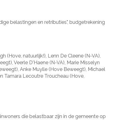
ge belastingen en retributies", budgetrekening
h (Hove, natuurlijk!), Lenn De Cleene (N-VA),
egt), Veerle D'Haene (N-VA), Marie Misselyn
eweegt), Anke Muylle (Hove Beweegt), Michael
k!) en Tamara Lecoutre Troucheau (Hove,
sinwoners die belastbaar zijn in de gemeente op