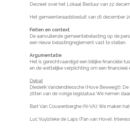
Decreet over het Lokaal Bestuur van 22 dece
Het gemeenteraadsbesluit van 16 december 20
Feiten en context
De aanvullende gemeentebelasting op de pers
een nieuw belastingreglement vast te stellen.
Argumentatie
Het is gerechtvaardigd een billijke financiël
en de wettelijke verplichting om een financiee
Debat
Diederik Vandendriessche (Hove Beweegt): De b
zitten van de vorige legislatuur. We nemen daar
Bart Van Couwenberghe (N-VA): We maken halv
Luc Vuylsteke de Laps (Fan van Hove): Interessa