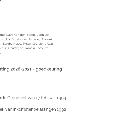
ghe, Dave Van den Bergh, Lenn De
ter);Luc Vuylsteke de Laps, Diederik
, Sandra Maes, Tyson Kouraichi, Kaat
itish Chatterjee, Tamara Lecoutre
;
sting 2026-2031 - goedkeuring
erde Grondwet van 17 februari 1994
oek van inkomstenbelastingen 1992