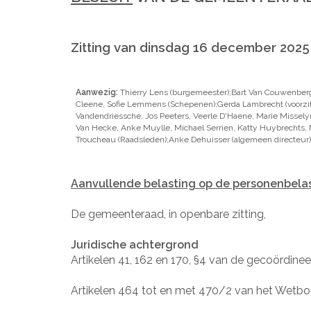
Zitting van dinsdag 16 december 2025
Aanwezig:
Thierry Lens (burgemeester);Bart Van Couwenber
Cleene, Sofie Lemmens (Schepenen);Gerda Lambrecht (voorzit
Vandendriessche, Jos Peeters, Veerle D'Haene, Marie Misselyn
Van Hecke, Anke Muylle, Michael Serrien, Katty Huybrechts, N
Troucheau (Raadsleden);Anke Dehuisser (algemeen directeur)
Aanvullende belasting op de personenbela
De gemeenteraad, in openbare zitting,
Juridische achtergrond
Artikelen 41, 162 en 170, §4 van de gecoördine
Artikelen 464 tot en met 470/2 van het Wetb