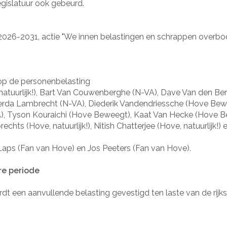
egislatuur ook gebeurd.
2026-2031, actie "We innen belastingen en schrappen overbodi
 op de personenbelasting
natuurlijk!), Bart Van Couwenberghe (N-VA), Dave Van den Berg
Gerda Lambrecht (N-VA), Diederik Vandendriessche (Hove Bewe
, Tyson Kouraichi (Hove Beweegt), Kaat Van Hecke (Hove B
brechts (Hove, natuurlijk!), Nitish Chatterjee (Hove, natuurlij
aps (Fan van Hove) en Jos Peeters (Fan van Hove).
re periode
t een aanvullende belasting gevestigd ten laste van de rijk