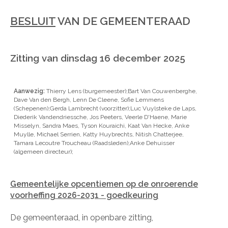
BESLUIT
VAN DE GEMEENTERAAD
Zitting van dinsdag 16 december 2025
Aanwezig:
Thierry Lens (burgemeester);Bart Van Couwenberghe,
Dave Van den Bergh, Lenn De Cleene, Sofie Lemmens
(Schepenen);Gerda Lambrecht (voorzitter);Luc Vuylsteke de Laps,
Diederik Vandendriessche, Jos Peeters, Veerle D'Haene, Marie
Misselyn, Sandra Maes, Tyson Kouraichi, Kaat Van Hecke, Anke
Muylle, Michael Serrien, Katty Huybrechts, Nitish Chatterjee,
Tamara Lecoutre Troucheau (Raadsleden);Anke Dehuisser
(algemeen directeur);
Gemeentelijke opcentiemen op de onroerende
voorheffing 2026-2031 - goedkeuring
De gemeenteraad, in openbare zitting,