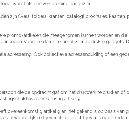
rloop, wordt als één verspreiding aangezien;
en zijn flyers, folders, kranten, catalogi, brochures, kaarten
andere promo-artikelen die meegenomen kunnen worden en die
f aankopen. Voorbeelden zijn samples en bedrukte gadgets. De
uele adressering. Ook collectieve adresaanduiding of een ge
htspersoon die de opdracht gaf om het drukwerk te drukken of 
lastingschuld overeenkomstig artikel 9.
eft overeenkomstig artikel 9 en niet gekend is op basis van
erantwoordelijke uitgever als opdrachtgever is opgetreden.