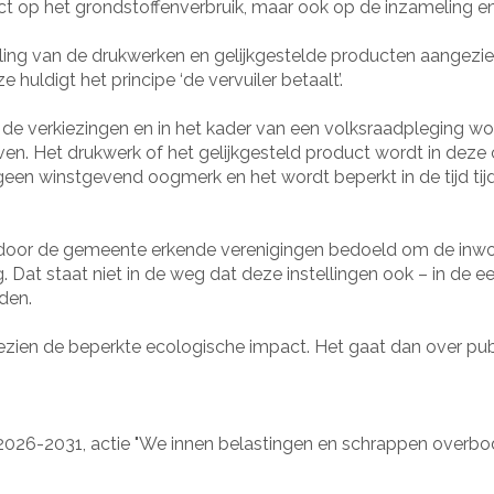
t op het grondstoffenverbruik, maar ook op de inzameling e
eling van de drukwerken en gelijkgestelde producten aangezien
huldigt het principe ‘de vervuiler betaalt’.
 de verkiezingen en in het kader van een volksraadpleging wo
n. Het drukwerk of het gelijkgesteld product wordt in deze c
 geen winstgevend oogmerk en het wordt beperkt in de tijd ti
 door de gemeente erkende verenigingen bedoeld om de inwon
g. Dat staat niet in de weg dat deze instellingen ook – in de e
den.
 gezien de beperkte ecologische impact. Het gaat dan over pu
2026-2031, actie "We innen belastingen en schrappen overbodi