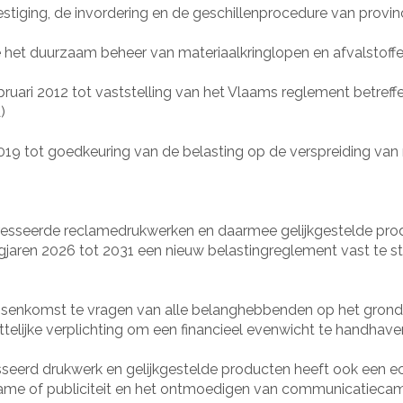
stiging, de invordering en de geschillenprocedure van provi
het duurzaam beheer van materiaalkringlopen en afvalstoffe
bruari 2012 tot vaststelling van het Vlaams reglement betre
)
9 tot goedkeuring van de belasting op de verspreiding van
dresseerde reclamedrukwerken en daarmee gelijkgestelde pr
aren 2026 tot 2031 een nieuw belastingreglement vast te ste
e tussenkomst te vragen van alle belanghebbenden op het gro
elijke verplichting om een financieel evenwicht te handhave
sseerd drukwerk en gelijkgestelde producten heeft ook een
lame of publiciteit en het ontmoedigen van communicatieca