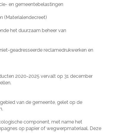
ncie- en gemeentebelastingen
n (Materialendecreet)
ffende het duurzaam beheer van
 niet-geadresseerde reclamedrukwerken en
oducten 2020-2025 vervalt op 31 december
llen.
ndgebied van de gemeente, gelet op de
n.
 ecologische component, met name het
mpagnes op papier of wegwerpmateriaal. Deze