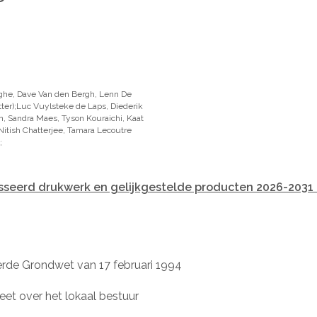
ghe, Dave Van den Bergh, Lenn De
ter);Luc Vuylsteke de Laps, Diederik
, Sandra Maes, Tyson Kouraichi, Kaat
itish Chatterjee, Tamara Lecoutre
;
sseerd drukwerk en gelijkgestelde producten 2026-2031
eerde Grondwet van 17 februari 1994
reet over het lokaal bestuur