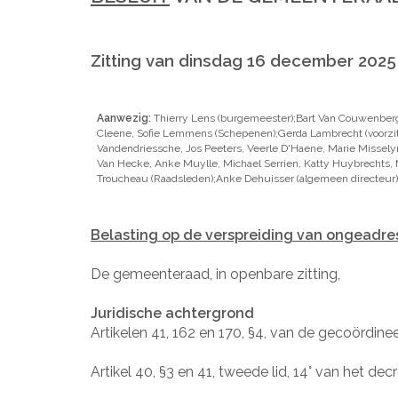
Zitting van dinsdag 16 december 2025
Aanwezig:
Thierry Lens (burgemeester);Bart Van Couwenber
Cleene, Sofie Lemmens (Schepenen);Gerda Lambrecht (voorzit
Vandendriessche, Jos Peeters, Veerle D'Haene, Marie Misselyn
Van Hecke, Anke Muylle, Michael Serrien, Katty Huybrechts, N
Troucheau (Raadsleden);Anke Dehuisser (algemeen directeur)
Belasting op de verspreiding van ongeadre
De gemeenteraad, in openbare zitting,
Juridische achtergrond
Artikelen 41, 162 en 170, §4, van de gecoördin
Artikel 40, §3 en 41, tweede lid, 14° van het dec