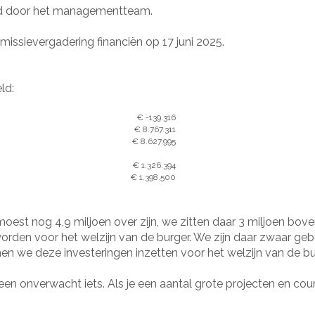
erd door het managementteam.
missievergadering financiën op 17 juni 2025.
ld:
€ -139.316
€ 8.767.311
€ 8.627.995
€ 1.326.394
€ 1.398.500
est nog 4,9 miljoen over zijn, we zitten daar 3 miljoen bove
den voor het welzijn van de burger. We zijn daar zwaar geb
en we deze investeringen inzetten voor het welzijn van de bur
een onverwacht iets. Als je een aantal grote projecten en cour d