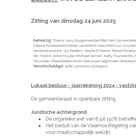
Zitting van dinsdag 24 juni 2025
Aanwezig:
Thierry Lens (burgemeester);Bart Van Couwenber
Cleene (Schepenen);Gerda Lambrecht (voorzitter);Luc Vuylste
Vandendriessche, Jos Peeters, Veerle D'Haene, Marie Misselyn
Van Hecke, Anke Muylle, Michael Serrien, Katty Huybrechts, N
Troucheau (Raadsleden);Anke Dehuisser (algemeen directeur)
Verontschuldigd:
Sofie Lemmens (schepen);
Lokaal bestuur - jaarrekening 2024 - vastste
De gemeenteraad, in openbare zitting,
Juridische achtergrond
De organieke wet van 8 juli 1976 betref
●
Het besluit van de Vlaamse Regering van
●
voor maatschappelijk welzijn.