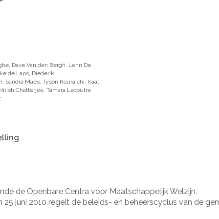
ghe, Dave Van den Bergh, Lenn De
ke de Laps, Diederik
, Sandra Maes, Tyson Kouraichi, Kaat
itish Chatterjee, Tamara Lecoutre
;
lling
fende de Openbare Centra voor Maatschappelijk Welzijn.
 25 juni 2010 regelt de beleids- en beheerscyclus van de ge