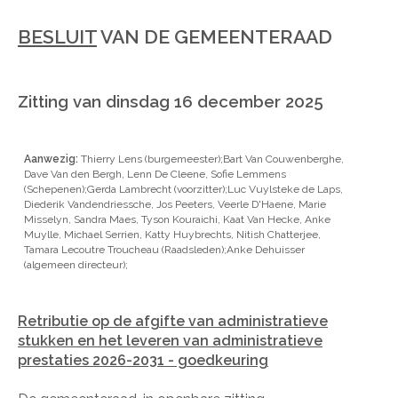
BESLUIT
VAN DE GEMEENTERAAD
Zitting van dinsdag 16 december 2025
Aanwezig:
Thierry Lens (burgemeester);Bart Van Couwenberghe,
Dave Van den Bergh, Lenn De Cleene, Sofie Lemmens
(Schepenen);Gerda Lambrecht (voorzitter);Luc Vuylsteke de Laps,
Diederik Vandendriessche, Jos Peeters, Veerle D'Haene, Marie
Misselyn, Sandra Maes, Tyson Kouraichi, Kaat Van Hecke, Anke
Muylle, Michael Serrien, Katty Huybrechts, Nitish Chatterjee,
Tamara Lecoutre Troucheau (Raadsleden);Anke Dehuisser
(algemeen directeur);
Retributie op de afgifte van administratieve
stukken en het leveren van administratieve
prestaties 2026-2031 - goedkeuring