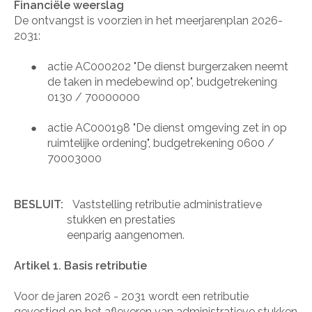
Financiële weerslag
De ontvangst is voorzien in het meerjarenplan 2026-
2031:
actie AC000202 "De dienst burgerzaken neemt
●
de taken in medebewind op", budgetrekening
0130 / 70000000
actie AC000198 "De dienst omgeving zet in op
●
ruimtelijke ordening", budgetrekening 0600 /
70003000
BESLUIT:
Vaststelling retributie administratieve
stukken en prestaties
eenparig aangenomen.
Artikel 1. Basis retributie
Voor de jaren 2026 - 2031 wordt een retributie
gevestigd op het afleveren van administratieve stukken