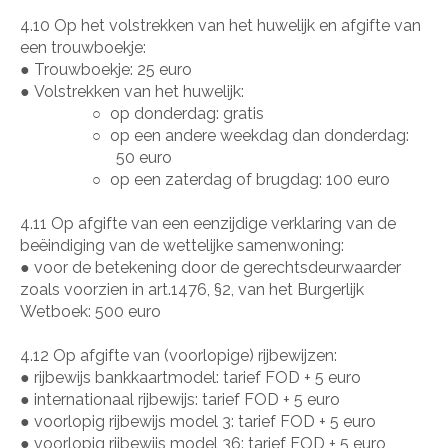
4.10 Op het volstrekken van het huwelijk en afgifte van
een trouwboekje:
●
Trouwboekje: 25 euro
●
Volstrekken van het huwelijk:
op donderdag: gratis
○
op een andere weekdag dan donderdag:
○
50 euro
op een zaterdag of brugdag: 100 euro
○
4.11 Op afgifte van een eenzijdige verklaring van de
beëindiging van de wettelijke samenwoning:
●
voor de betekening door de gerechtsdeurwaarder
zoals voorzien in art.1476, §2, van het Burgerlijk
Wetboek: 500 euro
4.12 Op afgifte van (voorlopige) rijbewijzen:
●
rijbewijs bankkaartmodel: tarief FOD + 5 euro
●
internationaal rijbewijs: tarief FOD + 5 euro
●
voorlopig rijbewijs model 3: tarief FOD + 5 euro
●
voorlopig rijbewijs model 36: tarief FOD + 5 euro