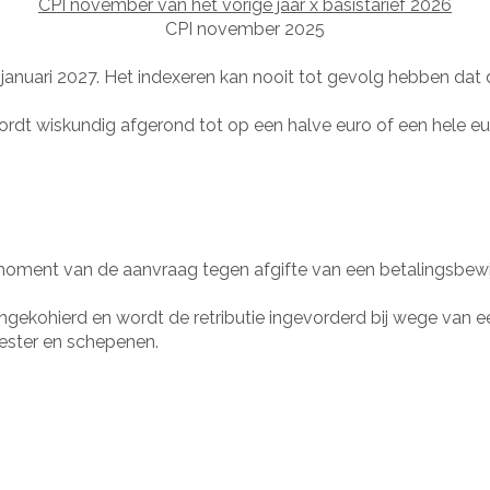
CPI november van het vorige jaar x basistarief 2026
CPI november 2025
januari 2027. Het indexeren kan nooit tot gevolg hebben dat 
t wiskundig afgerond tot op een halve euro of een hele euro,
 moment van de aanvraag tegen afgifte van een betalingsbewi
 ingekohierd en wordt de retributie ingevorderd bij wege van 
ester en schepenen.