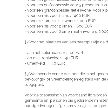
- voor een grafconcessie voor 3 personen :
1.2
- voor een grafconcessie niet-inwoner voor 3 
- voor een nis voor 1 urne :
400 EUR
- voor nis 1 urne niet-inwoner: 1.000 EUR
- voor een nis voor 2 urnen :
800 EUR
- voor een nis voor 2 urnen niet-inwoners: 2.0
§2 Voor het plaatsen van een naamplaatje geld
- aan het columbarium :
40 EUR
- op de strooiweide :
40 EUR
- urnenveld :
40 EUR
§3 Wanneer de eerste persoon die in het geco
bevolkings- of vreemdelingenregisters van de g
toegepast.
Voor de toepassing van voorgaand lid worden de
gemeente en
personen die gedurende minstens 
noodgedwongen afgeschreven zijn uit de gemee