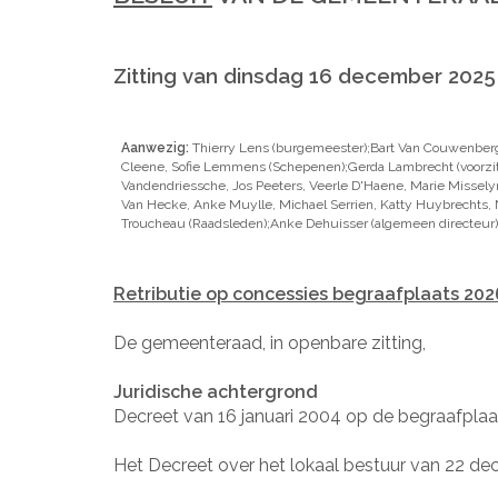
Zitting van dinsdag 16 december 2025
Aanwezig:
Thierry Lens (burgemeester);Bart Van Couwenber
Cleene, Sofie Lemmens (Schepenen);Gerda Lambrecht (voorzit
Vandendriessche, Jos Peeters, Veerle D'Haene, Marie Misselyn
Van Hecke, Anke Muylle, Michael Serrien, Katty Huybrechts, N
Troucheau (Raadsleden);Anke Dehuisser (algemeen directeur)
Retributie op concessies begraafplaats 20
De gemeenteraad, in openbare zitting,
Juridische achtergrond
Decreet van 16 januari 2004 op de begraafplaats
Het Decreet over het lokaal bestuur van 22 decem