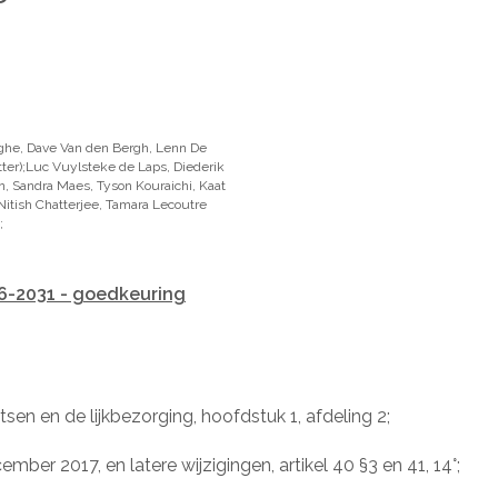
ghe, Dave Van den Bergh, Lenn De
ter);Luc Vuylsteke de Laps, Diederik
, Sandra Maes, Tyson Kouraichi, Kaat
itish Chatterjee, Tamara Lecoutre
;
26-2031 - goedkeuring
en en de lijkbezorging, hoofdstuk 1, afdeling 2;
ber 2017, en latere wijzigingen, artikel 40 §3 en 41, 14°;