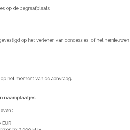
sies op de begraafplaats
 gevestigd op het verlenen van concessies
of het hernieuwen 
er op het moment van de aanvraag.
 en naamplaatjes
even :
0 EUR
personen: 2.000 EUR