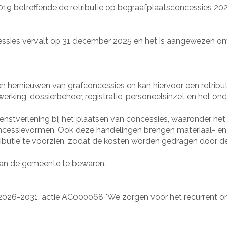
9 betreffende de retributie op begraafplaatsconcessies 20
essies vervalt op 31 december 2025 en het is aangewezen om
hernieuwen van grafconcessies en kan hiervoor een retribut
erking, dossierbeheer, registratie, personeelsinzet en het on
enstverlening bij het plaatsen van concessies, waaronder h
ncessievormen. Ook deze handelingen brengen materiaal- en
ributie te voorzien, zodat de kosten worden gedragen door d
 van de gemeente te bewaren.
 2026-2031, actie AC000068 "We zorgen voor het recurrent o