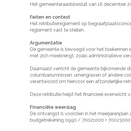
Het gemeenteraadsbesluit van 16 december 201
Feiten en context
Het retributiereglement op begraafplaatsconc
reglement vast te stellen.
Argumentatie
De gemeente is bevoegd voor het toekennen en 
met zich meebrengt, zoals administratieve verw
Daarnaast verricht de gemeente bijkomende di
columbariumnissen, urnengraven of andere co
verantwoord om hiervoor een afzonderlijke ret
Deze retributie helpt het financieel evenwicht
Financiële weerslag
De ontvangst is voorzien in het meerjarenplan
budgetrekening 0990 / 70021000 + 70023000