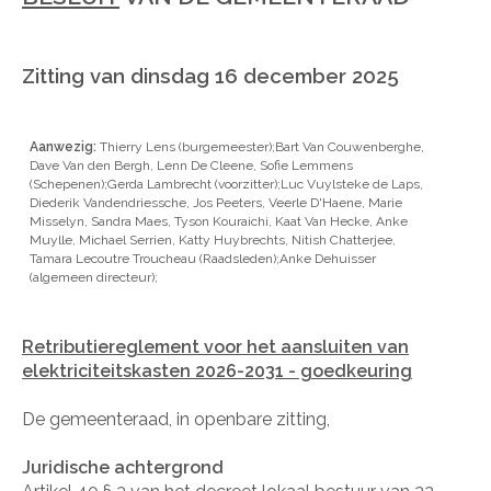
Zitting van dinsdag 16 december 2025
Aanwezig:
Thierry Lens (burgemeester);Bart Van Couwenberghe,
Dave Van den Bergh, Lenn De Cleene, Sofie Lemmens
(Schepenen);Gerda Lambrecht (voorzitter);Luc Vuylsteke de Laps,
Diederik Vandendriessche, Jos Peeters, Veerle D'Haene, Marie
Misselyn, Sandra Maes, Tyson Kouraichi, Kaat Van Hecke, Anke
Muylle, Michael Serrien, Katty Huybrechts, Nitish Chatterjee,
Tamara Lecoutre Troucheau (Raadsleden);Anke Dehuisser
(algemeen directeur);
Retributiereglement voor het aansluiten van
elektriciteitskasten 2026-2031 - goedkeuring
De gemeenteraad, in openbare zitting,
Juridische achtergrond