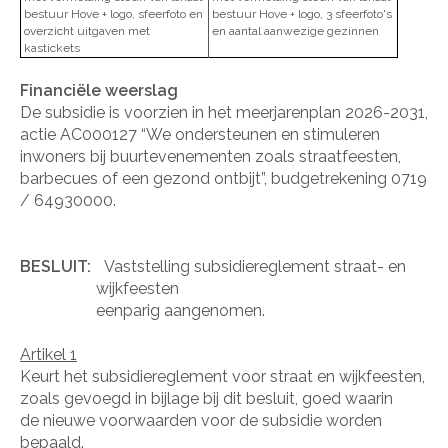
bestuur Hove + logo, sfeerfoto en
bestuur Hove + logo, 3 sfeerfoto's
overzicht uitgaven met
en aantal aanwezige gezinnen
kastickets
Financiële weerslag
De subsidie is voorzien in het meerjarenplan 2026-2031,
actie AC000127 “We ondersteunen en stimuleren
inwoners bij buurtevenementen zoals straatfeesten,
barbecues of een gezond ontbijt”, budgetrekening 0719
/ 64930000.
BESLUIT:
Vaststelling subsidiereglement straat- en
wijkfeesten
eenparig aangenomen.
Artikel 1
Keurt het subsidiereglement voor straat en wijkfeesten,
zoals gevoegd in bijlage bij dit besluit, goed waarin
de
nieuwe voorwaarden voor de subsidie worden
bepaald.