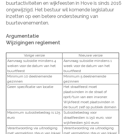
buurtactiviteiten en wijkfeesten in Hove is sinds 2016
ongewijzigd. Het bestuur wil komende legislatuur
inzetten op een betere ondersteuning van
buurtevenementen.
Argumentatie
Wijzigingen reglement
Vorige versie
Nieuwe versie
Aanvraag subsidie minstens 4
Aanvraag subsidie minstens 1
weken voor de datum van het
week voor de datum van het
buurtfeest
buurtfeest
Minimum 10 deelnemende
Minimum 5 deelnemende
gezinnen
gezinnen
Geen specificatie van locatie
Het straatfeest moet
plaatsvinden in de straat of
oprit/tuin van een inwoner.
Wijkfeest moet plaatsvinden in
de buurt zelf op publiek domein
Maximum subsidiebedrag is 125
Subsidiebedrag voor
euro
straatfeesten is 150 euro, voor
wijkfeesten 500 euro
Verantwoording via uitnodiging
Verantwoording via uitnodiging
met vermelding steun van lokaal
met vermelding steun van lokaal