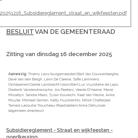
20251216_Subsidiereglement_straat_en_wijkfeesten.pdf
BESLUIT
VAN DE GEMEENTERAAD
Zitting van dinsdag 16 december 2025
Aanwezig:
Thierry Lens (burgemeester);Bart Van Couwenberghe,
Dave Van den Bergh, Lenn De Cleene, Sofie Lemmens
(Schepenen);Gerda Lambrecht (voorzitter);Luc Vuylsteke de Laps,
Diederik Vandendriessche, Jos Peeters, Veerle D'Haene, Marie
Misselyn, Sandra Maes, Tyson Kouraichi, Kaat Van Hecke, Anke
Muylle, Michael Serrien, Katty Huybrechts, Nitish Chatterjee,
Tamara Lecoutre Troucheau (Raadsleden);Anke Dehuisser
(algemeen directeur);
Subsidiereglement - Straat en wijkfeesten -
goedkeuring