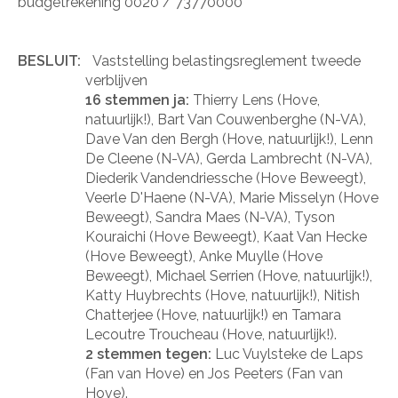
budgetrekening 0020 / 73770000
BESLUIT:
Vaststelling belastingsreglement tweede
verblijven
16 stemmen ja:
Thierry Lens (Hove,
natuurlijk!), Bart Van Couwenberghe (N-VA),
Dave Van den Bergh (Hove, natuurlijk!), Lenn
De Cleene (N-VA), Gerda Lambrecht (N-VA),
Diederik Vandendriessche (Hove Beweegt),
Veerle D'Haene (N-VA), Marie Misselyn (Hove
Beweegt), Sandra Maes (N-VA), Tyson
Kouraichi (Hove Beweegt), Kaat Van Hecke
(Hove Beweegt), Anke Muylle (Hove
Beweegt), Michael Serrien (Hove, natuurlijk!),
Katty Huybrechts (Hove, natuurlijk!), Nitish
Chatterjee (Hove, natuurlijk!) en Tamara
Lecoutre Troucheau (Hove, natuurlijk!).
2 stemmen tegen:
Luc Vuylsteke de Laps
(Fan van Hove) en Jos Peeters (Fan van
Hove).