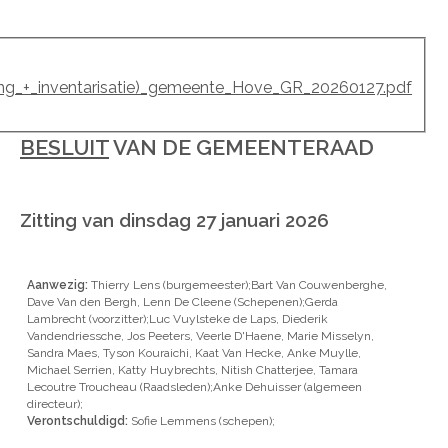
ing_+_inventarisatie)_gemeente_Hove_GR_20260127.pdf
BESLUIT
VAN DE GEMEENTERAAD
Zitting van dinsdag 27 januari 2026
Aanwezig:
Thierry Lens (burgemeester);Bart Van Couwenberghe,
Dave Van den Bergh, Lenn De Cleene (Schepenen);Gerda
Lambrecht (voorzitter);Luc Vuylsteke de Laps, Diederik
Vandendriessche, Jos Peeters, Veerle D'Haene, Marie Misselyn,
Sandra Maes, Tyson Kouraichi, Kaat Van Hecke, Anke Muylle,
Michael Serrien, Katty Huybrechts, Nitish Chatterjee, Tamara
Lecoutre Troucheau (Raadsleden);Anke Dehuisser (algemeen
directeur);
Verontschuldigd:
Sofie Lemmens (schepen);