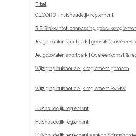
Titel
GECORO - huishoudelijk reglement
BIB Bibkwintet: aanpassing gebruiksregleme
Jeugdlokalen sportpark | gebruikersovereen
Jeugdlokalen sportpark | Overeenkomst & r
Wijziging huishoudelijk reglement gemeen
Wijziging huishoudelijk reglement RvMW
Huishoudelijk reglement
Huishoudelijk reglement
Huishoudelijk reglement aankondigingsbord